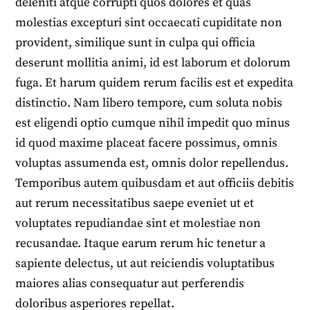
deleniti atque corrupti quos dolores et quas
molestias excepturi sint occaecati cupiditate non
provident, similique sunt in culpa qui officia
deserunt mollitia animi, id est laborum et dolorum
fuga. Et harum quidem rerum facilis est et expedita
distinctio. Nam libero tempore, cum soluta nobis
est eligendi optio cumque nihil impedit quo minus
id quod maxime placeat facere possimus, omnis
voluptas assumenda est, omnis dolor repellendus.
Temporibus autem quibusdam et aut officiis debitis
aut rerum necessitatibus saepe eveniet ut et
voluptates repudiandae sint et molestiae non
recusandae. Itaque earum rerum hic tenetur a
sapiente delectus, ut aut reiciendis voluptatibus
maiores alias consequatur aut perferendis
doloribus asperiores repellat.